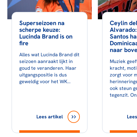
Superseizoen na
Ceylin d
scherpe keuze:
Alvarado
Lucinda Brand is on
Santos ha
fire
Dominicaa
naar bov
Alles wat Lucinda Brand dit
seizoen aanraakt lijkt in
Muziek geeft
goud te veranderen. Haar
kracht, moti
uitgangspositie is dus
zorgt voor 
geweldig voor het WK…
herinnering
ook steun g
tegenzit. O
Lees artikel
Lees