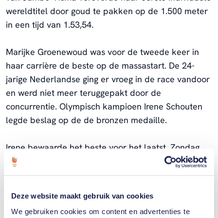
wereldtitel door goud te pakken op de 1.500 meter
in een tijd van 1.53,54.
Marijke Groenewoud was voor de tweede keer in
haar carrière de beste op de massastart.
De 24-
jarige Nederlandse ging er vroeg in de race vandoor
en werd niet meer teruggepakt door de
concurrentie. Olympisch kampioen Irene Schouten
legde beslag op de de bronzen medaille.
Irene bewaarde het beste voor het laatst. Zondag
won ze op magistrale wijze de 5.000 meter. Met
6.41,25 prolongeerde de Noord-Hollandse niet
alleen haar wereldtitel, ze reed ook nog eens dik
Deze website maakt gebruik van cookies
onder haar eigen nationale record.
We gebruiken cookies om content en advertenties te