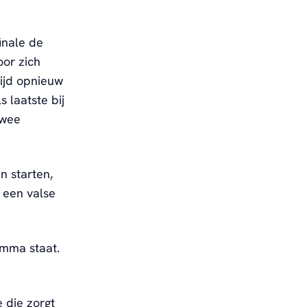
inale de
oor zich
ijd opnieuw
 laatste bij
twee
n starten,
 een valse
amma staat.
e die zorgt