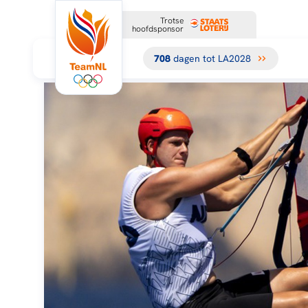
Trotse
hoofdsponsor
708
dagen tot LA2028