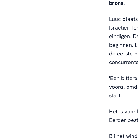
brons.
Luuc plaats
Israëliër T
eindigen. D
beginnen. L
de eerste b
concurrente
'Een bitter
vooral omda
start.
Het is voor
Eerder best
Bij het wind