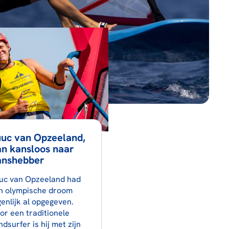
uuc van Opzeeland,
n kansloos naar
anshebber
uc van Opzeeland had
jn olympische droom
genlijk al opgegeven.
or een traditionele
ndsurfer is hij met zijn