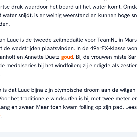
rtse druk waardoor het board uit het water komt. Omda
et water snijdt, is er weinig weerstand en kunnen hoge 
den.
an Luuc is de tweede zeilmedaille voor TeamNL in Marse
t de wedstrijden plaatsvinden. In de 49erFX-klasse wo
Aanholt en Annette Duetz
goud
. Bij de vrouwen miste Sar
 medalseries bij het windfoilen; zij eindigde als zestie
.
 is dat Luuc bijna zijn olympische droom aan de wilgen
oor het traditionele windsurfen is hij met twee meter en
 lang
en
zwaar. Maar toen kwam foiling op zijn pad. Lees 
r
.