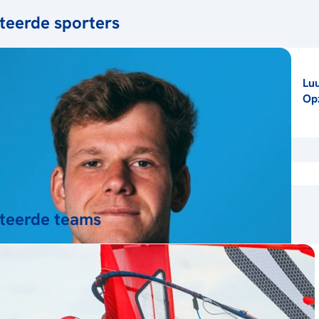
teerde sporters
Lu
Op
teerde teams