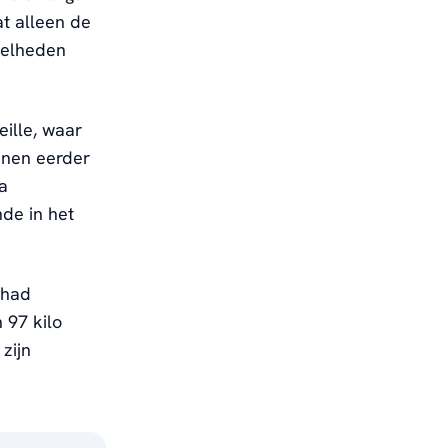
t alleen de
snelheden
ille, waar
nnen eerder
a
nde in het
 had
 97 kilo
zijn