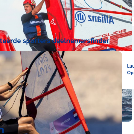
teerde sporters deelnemersfinder
Lu
Op
n