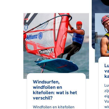
L
va
k
Windsurfen,
Lu
windfoilen en
zi
kitefoilen: wat is het
ei
verschil?
Vo
wi
Windfoilen en kitefoilen