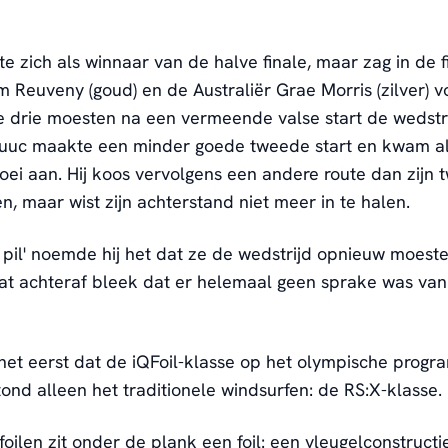
te zich als winnaar van de halve finale, maar zag in de f
om Reuveny (goud) en de Australiër Grae Morris (zilver) v
e drie moesten na een vermeende valse start de wedstr
uuc maakte een minder goede tweede start en kwam als
oei aan. Hij koos vervolgens een andere route dan zijn 
n, maar wist zijn achterstand niet meer in te halen.
e pil' noemde hij het dat ze de wedstrijd opnieuw moeste
t achteraf bleek dat er helemaal geen sprake was van
 het eerst dat de iQFoil-klasse op het olympische progr
ond alleen het traditionele windsurfen: de RS:X-klasse.
foilen zit onder de plank een foil: een vleugelconstructi