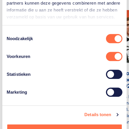
partners kunnen deze gegevens combineren met andere
informatie die u aan ze heeft verstrekt of die ze hebben
verzameld op basis van uw gebruik van hun services.
Toestemmingsselectie
Noodzakelijk
Voorkeuren
Niels Lar
Statistieken
uitgeroep
Talent 20
Schaatsster Angel
Marketing
Atleet Niels 
Daleman ontvangt
uitgeroepen
Young Talent Award
Talent 2023.
2024
Details tonen
atleet die z
de middella
Angel Daleman is