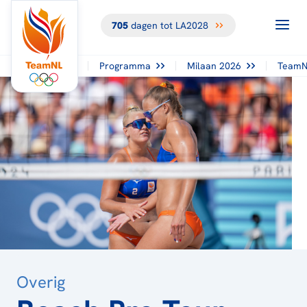
705
dagen tot LA2028
TERUG NAAR
HET
OVERZICHT
Programma
Milaan 2026
TeamN
Overig