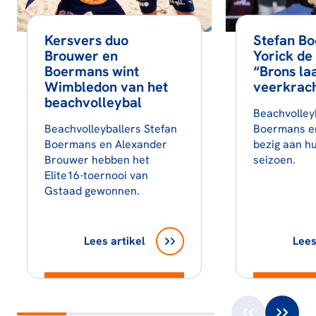
Kersvers duo
Stefan B
Brouwer en
Yorick de
Boermans wint
“Brons la
Wimbledon van het
veerkrach
beachvolleybal
Beachvolley
Beachvolleyballers Stefan
Boermans en
Boermans en Alexander
bezig aan h
Brouwer hebben het
seizoen.
Elite16-toernooi van
Gstaad gewonnen.
Lees artikel
Lees