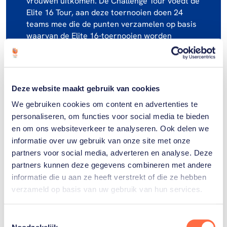
vrouwen uitkomen. De Challenge Tour voedt de
Elite 16 Tour, aan deze toernooien doen 24
teams mee die de punten verzamelen op basis
waarvan de Elite 16-toernooien worden
ingedeeld.
De Futurecompetitie vervult dezelfde rol maar
dan ten opzichte van de Challenge Tour. Aan
Deze website maakt gebruik van cookies
het eind van het seizoen spelen de tien beste
We gebruiken cookies om content en advertenties te
teams de Finals.
personaliseren, om functies voor social media te bieden
en om ons websiteverkeer te analyseren. Ook delen we
informatie over uw gebruik van onze site met onze
partners voor social media, adverteren en analyse. Deze
partners kunnen deze gegevens combineren met andere
informatie die u aan ze heeft verstrekt of die ze hebben
Gerelateerde sporters
verzameld op basis van uw gebruik van hun services.
Toestemmingsselectie
Raisa