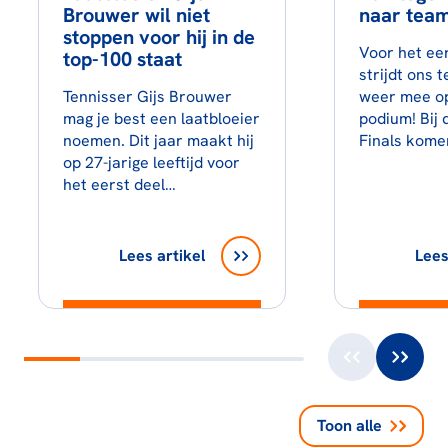
Brouwer wil niet
naar tea
stoppen voor hij in de
Voor het ee
top-100 staat
strijdt ons 
Tennisser Gijs Brouwer
weer mee op
mag je best een laatbloeier
podium! Bij 
noemen. Dit jaar maakt hij
Finals kom
op 27-jarige leeftijd voor
het eerst deel…
Lees artikel
Lees
Toon alle