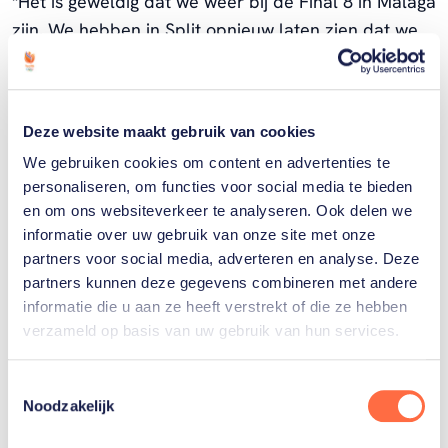
"Het is geweldig dat we weer bij de Final 8 in Malaga
zijn. We hebben in Split opnieuw laten zien dat we
als team op het hoogste mondiale tennisniveau mee
doen. Het wordt een pittige strijd tegen Italië, want
met Sinner en Musetti hebben ze twee spelers in de
Deze website maakt gebruik van cookies
top-20. Wij zijn als team sterk met goede single- én
We gebruiken cookies om content en advertenties te
dubbelspelers, dat kan het verschil maken."
personaliseren, om functies voor social media te bieden
en om ons websiteverkeer te analyseren. Ook delen we
Kwartfinales
informatie over uw gebruik van onze site met onze
TeamNL plaatste zich in september in Split als
partners voor social media, adverteren en analyse. Deze
groepswinnaar voor de Davis Cup Final 8, na winst
partners kunnen deze gegevens combineren met andere
op Finland en de Verenigde Staten. De Davis Cup
informatie die u aan ze heeft verstrekt of die ze hebben
verzameld op basis van uw gebruik van hun services.
Final 8 vindt plaats in Palacio de Deportes José
María Martín Carpena in Malaga. TeamNL speelt op
Toestemmingsselectie
donderdag tegen Italië om 10.00 uur. Later die dag
Noodzakelijk
nemen Servië en Groot-Brittannië het tegen elkaar