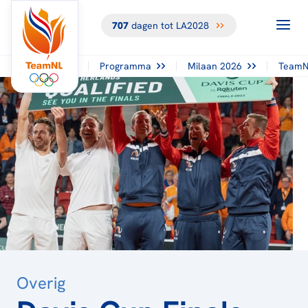
707
dagen tot LA2028
TERUG NAAR
HET
OVERZICHT
Programma
Milaan 2026
TeamN
Overig