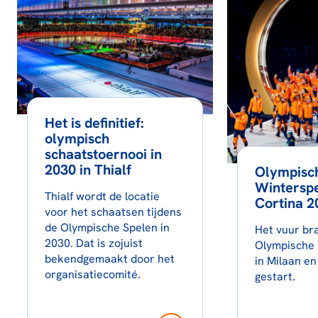
Het is definitief:
olympisch
schaatstoernooi in
2030 in Thialf
Olympisc
Winterspe
Thialf wordt de locatie
Cortina 2
voor het schaatsen tijdens
de Olympische Spelen in
Het vuur br
2030. Dat is zojuist
Olympische 
bekendgemaakt door het
in Milaan en
organisatiecomité.
gestart.