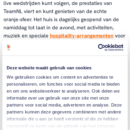
live wedstrijden kunt volgen, de prestaties van
TeamNL viert en kunt genieten van de echte
oranje‑sfeer. Het huis is dagelijks geopend van de
namiddag tot laat in de avond, met activiteiten,
muziek en speciale
hospitality‑arrangementen
voor
wie een extra beleving wil. Dit wil je meemaken.
Deze website maakt gebruik van cookies
We gebruiken cookies om content en advertenties te
personaliseren, om functies voor social media te bieden
en om ons websiteverkeer te analyseren. Ook delen we
Hoe een groeispurt de droom van
informatie over uw gebruik van onze site met onze
Merijn Scheperkamp weer tot leven
partners voor social media, adverteren en analyse. Deze
bracht
partners kunnen deze gegevens combineren met andere
informatie die u aan ze heeft verstrekt of die ze hebben
verzameld op basis van uw gebruik van hun services.
De afgelopen jaren is de ontwikkeling van Merijn