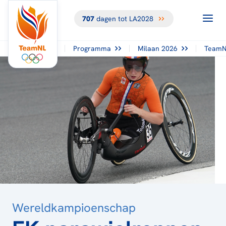
707
dagen tot LA2028
TERUG NAAR
HET
OVERZICHT
Programma
Milaan 2026
TeamN
Wereldkampioenschap