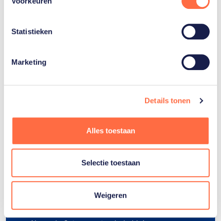
Voorkeuren
handbiken, bewegingswetenschapper én
pionier. Hij vernieuwt training, materiaal en de
manier waarop de sport zich ontwikkelt. Zijn
nieuwste project is het meest ambitieuze tot
Statistieken
nu toe. Maar is eigenlijk nog strikt geheim..
Lees zijn verhaal
Marketing
Details tonen
Alles toestaan
Onderdelen
Selectie toestaan
Het parawielrennen, of para cycling, kent
verschillende onderdelen:
Weigeren