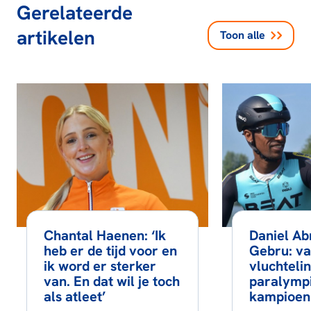
Gerelateerde
artikelen
Toon alle
Chantal Haenen: ‘Ik
Daniel A
heb er de tijd voor en
Gebru: v
ik word er sterker
vluchtelin
van. En dat wil je toch
paralymp
als atleet’
kampioen