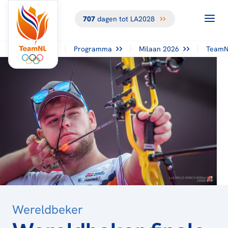
707
dagen tot LA2028
TERUG NAAR
HET
OVERZICHT
Programma
Milaan 2026
TeamN
Wereldbeker