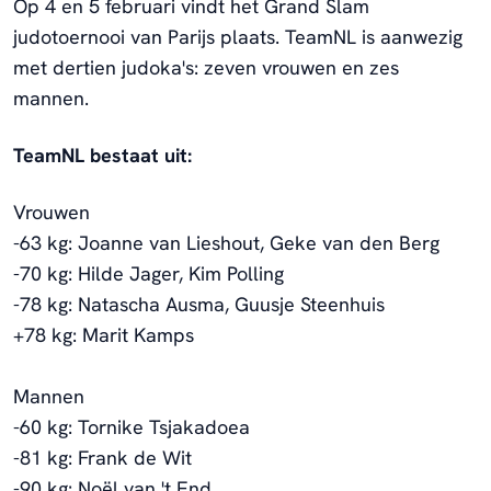
Op 4 en 5 februari vindt het Grand Slam
judotoernooi van Parijs plaats. TeamNL is aanwezig
met dertien judoka's: zeven vrouwen en zes
mannen.
TeamNL bestaat uit:
Vrouwen
-63 kg: Joanne van Lieshout, Geke van den Berg
-70 kg: Hilde Jager, Kim Polling
-78 kg: Natascha Ausma, Guusje Steenhuis
+78 kg: Marit Kamps
Mannen
-60 kg: Tornike Tsjakadoea
-81 kg: Frank de Wit
-90 kg: Noël van 't End