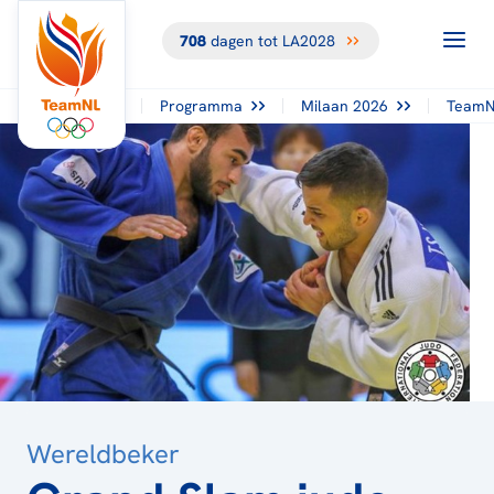
708
dagen tot LA2028
TERUG NAAR
HET
OVERZICHT
Programma
Milaan 2026
TeamN
Wereldbeker