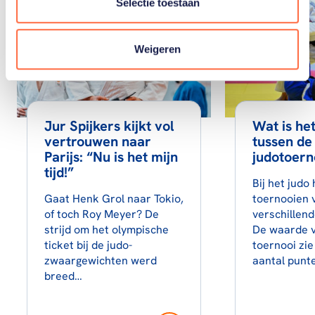
Selectie toestaan
Weigeren
Jur Spijkers kijkt vol
Wat is het
vertrouwen naar
tussen de
Parijs: “Nu is het mijn
judotoern
tijd!”
Bij het judo 
Gaat Henk Grol naar Tokio,
toernooien 
of toch Roy Meyer? De
verschillend
strijd om het olympische
De waarde 
ticket bij de judo-
toernooi zie
zwaargewichten werd
aantal punt
breed…