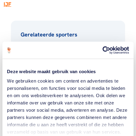
IJF
Gerelateerde sporters
Geke
van
den
Berg
Deze website maakt gebruik van cookies
We gebruiken cookies om content en advertenties te
natascha
ausma
personaliseren, om functies voor social media te bieden
(1)
en om ons websiteverkeer te analyseren. Ook delen we
informatie over uw gebruik van onze site met onze
partners voor social media, adverteren en analyse. Deze
Toon alle 13
partners kunnen deze gegevens combineren met andere
informatie die u aan ze heeft verstrekt of die ze hebben
verzameld op basis van uw gebruik van hun services.