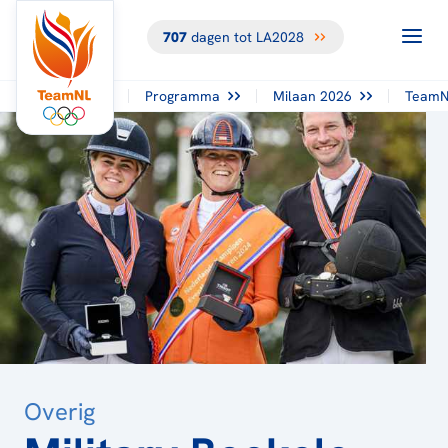
707
dagen tot LA2028
TERUG NAAR
HET
OVERZICHT
Programma
Milaan 2026
TeamN
Overig