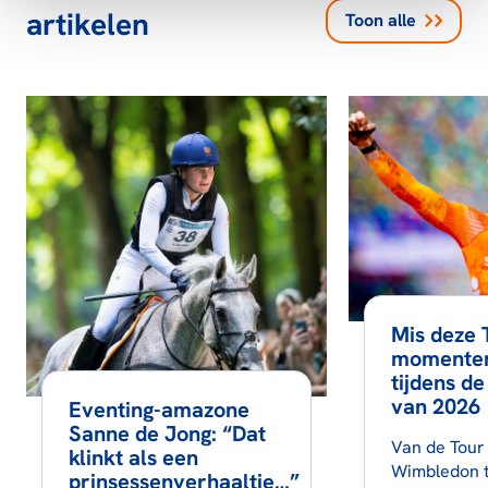
artikelen
Toon alle
Mis deze
momenten
tijdens d
van 2026
Eventing-amazone
Sanne de Jong: “Dat
Van de Tour
klinkt als een
Wimbledon t
prinsessenverhaaltje…”