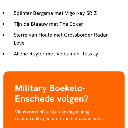
Splinter Bergsma met Vigo Key SR Z
Tijn de Blaauw met The Joker
Sterre van Houte met Crossborder Radar
Love
Aliene Ruyter met Veloumani Tess Ly
Military Boekelo-
Enschede volgen?
Via
rtvoost.nl
kun je vier dagen lang
rechtstreeks genieten van het evenement.