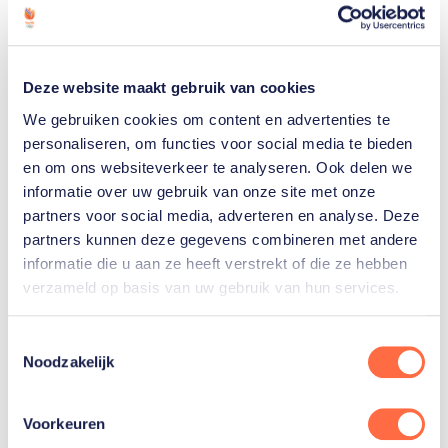
voormalig lid van het KNHS Talententeam en werd
al eens tweede op het NK tijdens de 2019 editie van
Military Boekelo.
Deze website maakt gebruik van cookies
We gebruiken cookies om content en advertenties te
TeamNL bondscoach Andrew Heffernan licht zijn
personaliseren, om functies voor social media te bieden
keuze toe voor de vier debutanten: "Het is mijn
en om ons websiteverkeer te analyseren. Ook delen we
filosofie om ook te concentreren op de jeugd en
informatie over uw gebruik van onze site met onze
ruiters te vinden die onze toekomst vormen. Het is
partners voor social media, adverteren en analyse. Deze
partners kunnen deze gegevens combineren met andere
geen geheim dat ik ruiters wil leren kennen om goed
informatie die u aan ze heeft verstrekt of die ze hebben
met hen te kunnen samenwerken. Dat alles is
verzameld op basis van uw gebruik van hun services.
belangrijk voor mij en ik heb daarom specifiek
gekozen voor een jong team, om hen zo mede een
Toestemmingsselectie
opstap te geven naar het seniorenniveau."
Noodzakelijk
"Voor ons allen is dit een leercurve. Weet dat er
Voorkeuren
geen verwachtingen zijn en er geen druk ligt op hen.