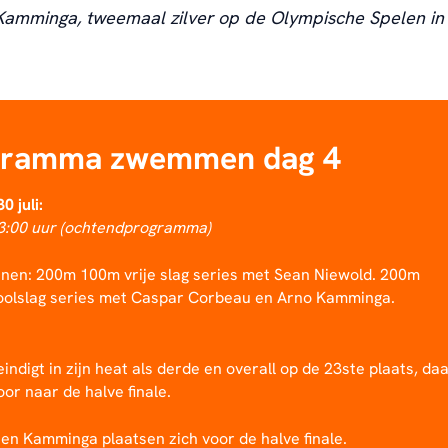
Kamminga, tweemaal zilver op de Olympische Spelen in
gramma zwemmen dag 4
0 juli:
13:00 uur (ochtendprogramma)
nen: 200m 100m vrije slag series met Sean Niewold. 200m
oolslag series met Caspar Corbeau en Arno Kamminga.
indigt in zijn heat als derde en overall op de 23ste plaats, da
door naar de halve finale.
en Kamminga plaatsen zich voor de halve finale.