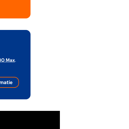
BO Max
.
matie