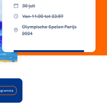
30 juli
Van 11:00 tot 23:59
Olympische Spelen Parijs
2024
programma