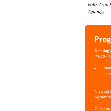
Foto: Arno 
Agency).
Pro
Dinsdag 3
11:00 - 
Man
sch
Niewold e
hij niet 
Corbeau 