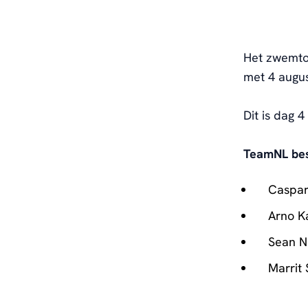
Het zwemtoe
met 4 augus
Dit is dag
TeamNL bes
Caspar
Arno K
Sean N
Marrit