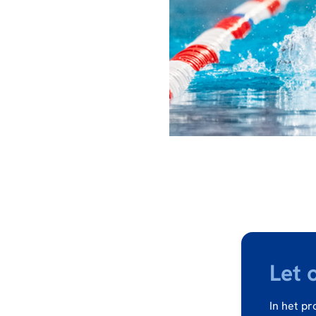
Let 
In het p