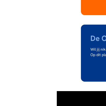
De O
Wil jij n
Op dit pl