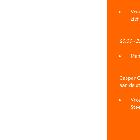
Vrou
zich
20:30 - 
Man
Caspar C
aan de s
Vrou
Stee