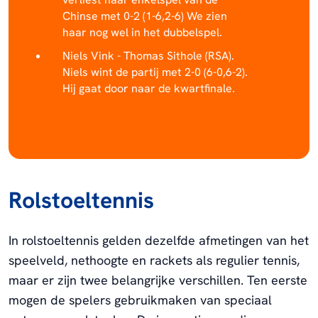
Chinse met 0-2 (1-6,2-6) We zien
haar nog wel in het dubbelspel.
Niels Vink - Thomas Sithole (RSA).
Niels wint de partij met 2-0 (6-0,6-2).
Hij gaat door naar de kwartfinale.
Rolstoeltennis
In rolstoeltennis gelden dezelfde afmetingen van het
speelveld, nethoogte en rackets als regulier tennis,
maar er zijn twee belangrijke verschillen. Ten eerste
mogen de spelers gebruikmaken van speciaal