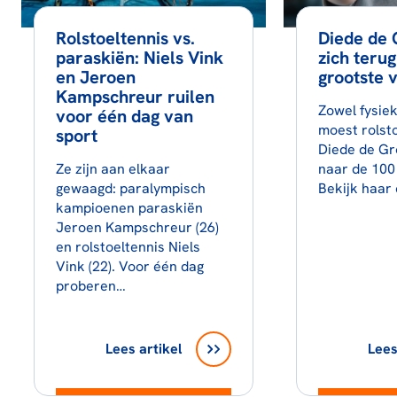
Rolstoeltennis vs.
Diede de 
paraskiën: Niels Vink
zich teru
en Jeroen
grootste v
Kampschreur ruilen
Zowel fysiek
voor één dag van
moest rolst
sport
Diede de Gr
Ze zijn aan elkaar
naar de 100
gewaagd: paralympisch
Bekijk haar
kampioenen paraskiën
Jeroen Kampschreur (26)
en rolstoeltennis Niels
Vink (22). Voor één dag
proberen…
Lees artikel
Lees