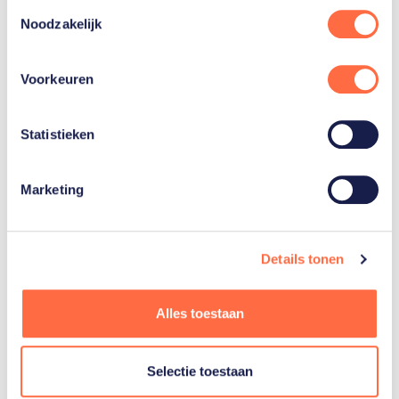
Ongeveer dertig procent van de paralympische
Toestemmingsselectie
ploeg bestaat uit sporters die ooit op een
Noodzakelijk
Paralympische Talentdag zijn ontdekt. Op
zondag 20 oktober 2024 is er weer een
Voorkeuren
talentdag. Ben jij tussen de 12 en 35 jaar oud,
sportief, gemotiveerd en heb je een lichamelijk,
visuele en/of licht verstandelijke handicap?
Statistieken
Dan ben jij wellicht de talentvolle sporter die
we zoeken. Meld je aan en ontdek of jij kunt
deelnemen aan de Paralympische Talentdag.
Marketing
Meer informatie
Details tonen
Alles toestaan
Geschiedenis
rolstoeltennis
Selectie toestaan
Rolstoeltennis werd in 1976 geïntroduceerd door