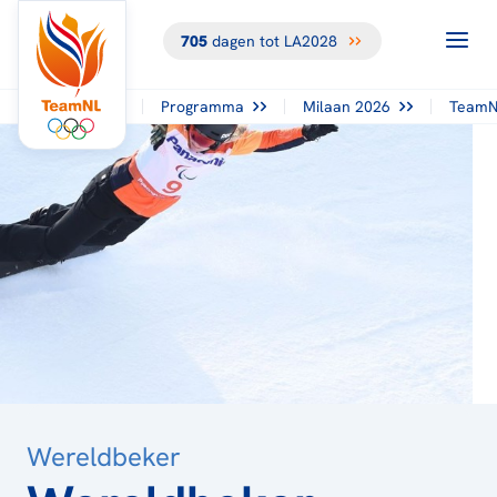
705
dagen tot LA2028
TERUG NAAR
HET
OVERZICHT
Programma
Milaan 2026
TeamN
Wereldbeker