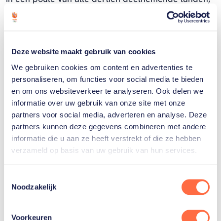
waarbij de top zes zich kwalificeert voor de play-
offs. Dit WK is de eerste mogelijkheid om punten te
halen voor directe kwalificatie voor de Olympische
Deze website maakt gebruik van cookies
Winterspelen van 2026 in Italië.
We gebruiken cookies om content en advertenties te
personaliseren, om functies voor social media te bieden
en om ons websiteverkeer te analyseren. Ook delen we
Gerelateerde sporters
informatie over uw gebruik van onze site met onze
partners voor social media, adverteren en analyse. Deze
partners kunnen deze gegevens combineren met andere
Wouter
informatie die u aan ze heeft verstrekt of die ze hebben
Gösgens
verzameld op basis van uw gebruik van hun services.
Toestemmingsselectie
Laurens
Noodzakelijk
Hoekman
Voorkeuren