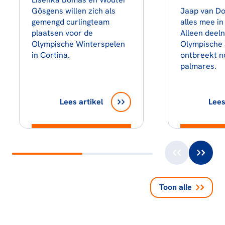
Gösgens willen zich als
Jaap van D
gemengd curlingteam
alles mee in 
plaatsen voor de
Alleen deel
Olympische Winterspelen
Olympische 
in Cortina.
ontbreekt no
palmares.
Lees artikel
Lees
Toon alle