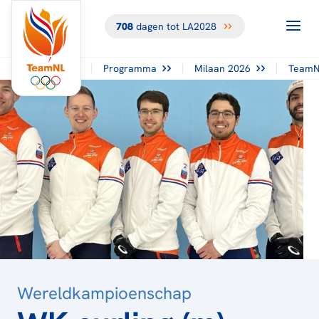
708
dagen tot LA2028
TERUG NAAR
HET
OVERZICHT
Programma
Milaan 2026
TeamN
Wereldkampioenschap