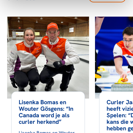
Lisenka Bomas en
Curler Ja
Wouter Gösgens: “In
heeft vizi
Canada word je als
Spelen: “
curler herkend”
kans die 
hebben g
Lisenka Bomas en Wouter