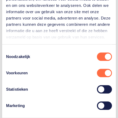
blessure verhindert haar deelname. Ook Mark
en om ons websiteverkeer te analyseren. Ook delen we
Mekenkamp, de eerste Nederlandse
informatie over uw gebruik van onze site met onze
wereldkampioen in de MH3-klasse, beëindigde zijn
partners voor social media, adverteren en analyse. Deze
partners kunnen deze gegevens combineren met andere
carrière. (Bron: KNWU)
informatie die u aan ze heeft verstrekt of die ze hebben
verzameld op basis van uw gebruik van hun services.
Tristan Bangma: "Ik kan mij
verliezen in de sport"
Toestemmingsselectie
Noodzakelijk
Paralympisch wielrenner Tristan Bangma heeft
tijdens de Paralympische Spelen van Parijs zijn doel
Voorkeuren
behaald. Drie gouden medailles. Niets heeft hij aan
het toeval overgelaten om dit doel te bereiken. Eén
Statistieken
aspect, daar is het lastig grip op krijgen. Hij is
verliefd op een Canadese wielrenster. Hielp dat nou
Marketing
wel of niet bij zijn prestatie? Luister de aflevering
van Paralympisch TeamNL Vanuit ‘t Hart