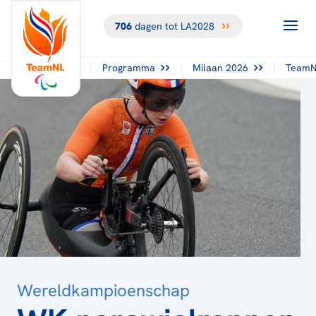
706
dagen tot LA2028
TERUG NAAR
HET
OVERZICHT
Programma
Milaan 2026
TeamN
Wereldkampioenschap