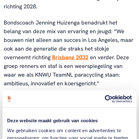
richting 2028.
Bondscoach Jenning Huizenga benadrukt het
belang van deze mix van ervaring en jeugd: “We
bouwen niet alleen aan succes in Los Angeles, maar
ook aan de generatie die straks het stokje
overneemt richting
Brisbane 2032
en verder. Deze
groep renners en staf is een weerspiegeling van
waar we als KNWU TeamNL paracycling staan:
ambitieus, innovatief en koersgericht.”
Enkele prominente namen ontbreken dit jaar binnen
de selectie. Jetze Plat richt zijn aandacht volledig
op de marathon en neemt daarom niet deel.
Deze website maakt gebruik van cookies
Jennette Jansen had het plan haar imposante
We gebruiken cookies om content en advertenties te
carrière na het WK af te sluiten, maar een slepende
personaliseren, om functies voor social media te bieden