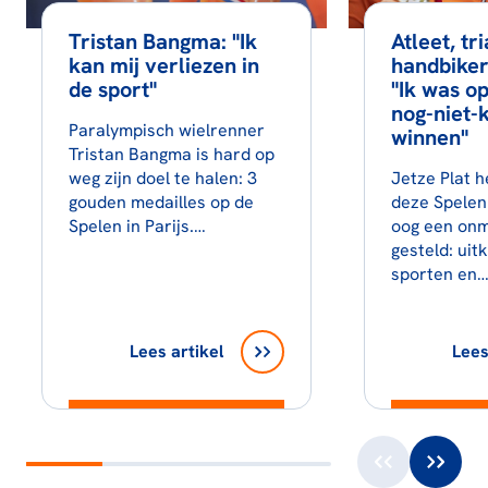
Tristan Bangma: "Ik
Atleet, tr
kan mij verliezen in
handbiker
de sport"
"Ik was o
nog-niet-
Paralympisch wielrenner
winnen"
Tristan Bangma is hard op
weg zijn doel te halen: 3
Jetze Plat h
gouden medailles op de
deze Spelen
Spelen in Parijs.…
oog een onm
gesteld: uit
sporten en
Lees artikel
Lees