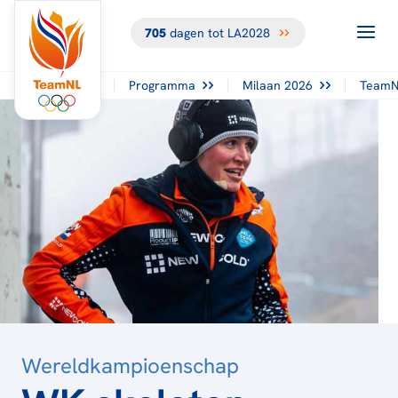
705
dagen tot LA2028
TERUG NAAR
HET
OVERZICHT
Programma
Milaan 2026
TeamN
Wereldkampioenschap