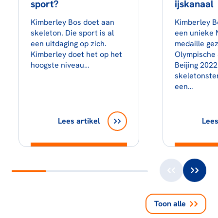
sport?
ijskanaal
Kimberley Bos doet aan
Kimberley B
skeleton. Die sport is al
een unieke 
een uitdaging op zich.
medaille ge
Kimberley doet het op het
Olympische 
hoogste niveau…
Beijing 2022
skeletonste
een…
Lees artikel
Lees
Toon alle