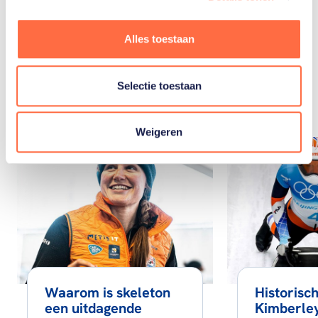
Alles toestaan
Gerelateerde
artikelen
Selectie toestaan
Toon alle
Weigeren
Waarom is skeleton
Historisc
een uitdagende
Kimberley