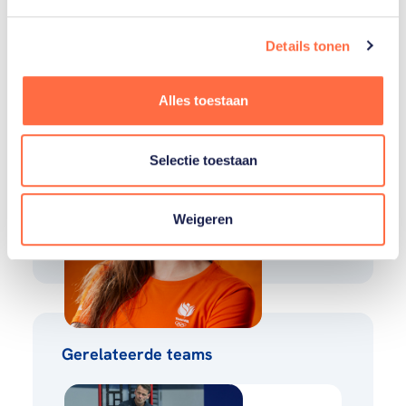
Gerelateerde sporters
Details tonen
Vivian
Sevenich
Alles toestaan
Sabrina
Selectie toestaan
van der
Sloot
Weigeren
Toon alle 14
Gerelateerde teams