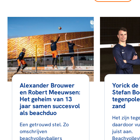
Alexander Brouwer
Yorick de
en Robert Meeuwsen:
Stefan B
Het geheim van 13
tegenpole
jaar samen succesvol
zand
als beachduo
Het zijn te
Een getrouwd stel. Zo
daardoor vu
omschrijven
juist aan.
beachvolleyballers
Beachvolley