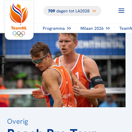
709
dagen tot LA2028
TERUG NAAR
HET
OVERZICHT
Programma
Milaan 2026
TeamN
Overig