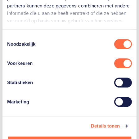
dan ten opzichte van de Challenge Tour. Aan
partners kunnen deze gegevens combineren met andere
het eind van het seizoen spelen de tien beste
informatie die u aan ze heeft verstrekt of die ze hebben
teams de Finals.
verzameld op basis van uw gebruik van hun services.
Toestemmingsselectie
Noodzakelijk
Voorkeuren
Gerelateerde sporters
Statistieken
Katja
Stam
Marketing
Raisa
Schoon
Details tonen