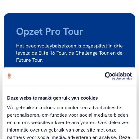
Opzet Pro Tour
Het beachvolleybalseizoen is opgesplitst in drie
levels: de Elite 16 Tour, de Challenge Tour en de
Future Tour.
De Elite 16 is het hoogste niveau, waarin de
beste zestien teams bij de mannen en de
vrouwen uitkomen. De Challenge Tour voedt de
Elite 16 Tour, aan deze toernooien doen 24
Deze website maakt gebruik van cookies
teams mee die de punten verzamelen op basis
We gebruiken cookies om content en advertenties te
waarvan de Elite 16-toernooien worden
personaliseren, om functies voor social media te bieden
ingedeeld.
en om ons websiteverkeer te analyseren. Ook delen we
informatie over uw gebruik van onze site met onze
De Futurecompetitie vervult dezelfde rol maar
partners voor social media, adverteren en analyse. Deze