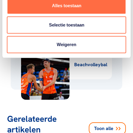
Toon alle 12
Alles toestaan
Selectie toestaan
Gerelateerde teams
Weigeren
Beachvolleybal
Gerelateerde
artikelen
Toon alle