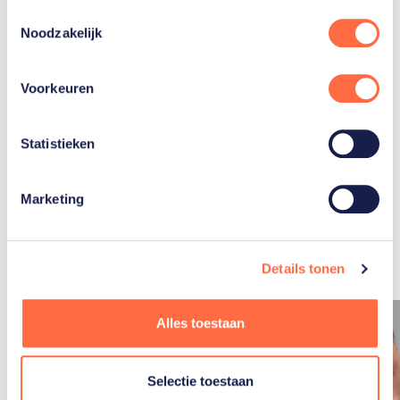
Toestemmingsselectie
Noodzakelijk
Handboogsport
Voorkeuren
Statistieken
Marketing
Gerelateerde
artikelen
Toon alle
Details tonen
Alles toestaan
Selectie toestaan