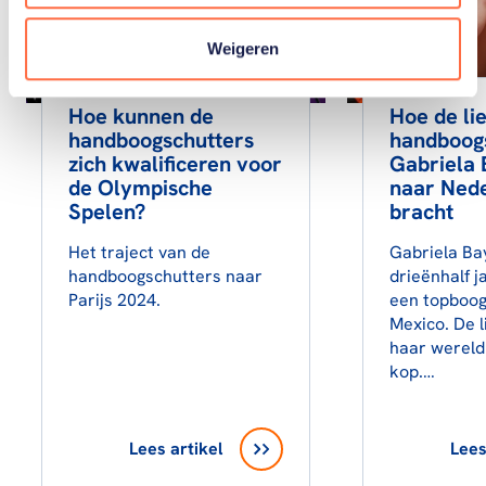
Weigeren
Hoe kunnen de
Hoe de li
handboogschutters
handboog
zich kwalificeren voor
Gabriela
de Olympische
naar Ned
Spelen?
bracht
Het traject van de
Gabriela Ba
handboogschutters naar
drieënhalf j
Parijs 2024.
een topboog
Mexico. De l
haar wereld
kop.…
Lees artikel
Lees