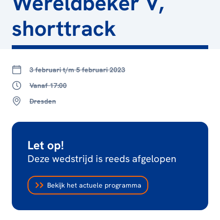
Wereldbeker V,
shorttrack
3 februari t/m 5 februari 2023
Vanaf 17:00
Dresden
Let op!
Deze wedstrijd is reeds afgelopen
Bekijk het actuele programma