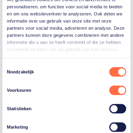
personaliseren, om functies voor social media te bieden
Gerelateerde sporters
en om ons websiteverkeer te analyseren. Ook delen we
informatie over uw gebruik van onze site met onze
partners voor social media, adverteren en analyse. Deze
Selma
partners kunnen deze gegevens combineren met andere
Poutsma
informatie die u aan ze heeft verstrekt of die ze hebben
verzameld op basis van uw gebruik van hun services.
Friso
Toestemmingsselectie
Emons
Noodzakelijk
Toon alle 10
Voorkeuren
Statistieken
Gerelateerde teams
Marketing