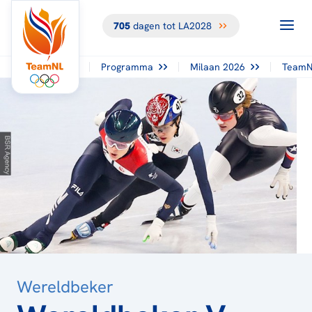
705
dagen tot LA2028
TERUG NAAR
HET
OVERZICHT
Programma
Milaan 2026
TeamN
Wereldbeker