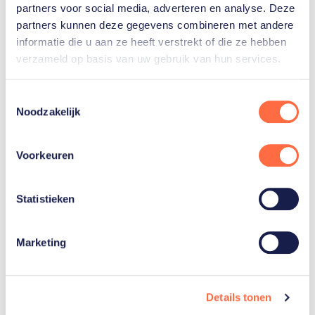
partners voor social media, adverteren en analyse. Deze
partners kunnen deze gegevens combineren met andere
informatie die u aan ze heeft verstrekt of die ze hebben
verzameld op basis van uw gebruik van hun services.
Shorttrackster Michelle Velzeboer barst van
de ambitie. Daarbij kijkt ze goed naar haar
oudere zus Xandra, die al een grote mevrouw
Toestemmingsselectie
is in deze sport. Michelle wil zijn waar Xandra
Noodzakelijk
is. Hoe ze dat probeert te bereiken lees je
hier.
Voorkeuren
Lees haar verhaal
Statistieken
Marketing
WK shorttrack live
Details tonen