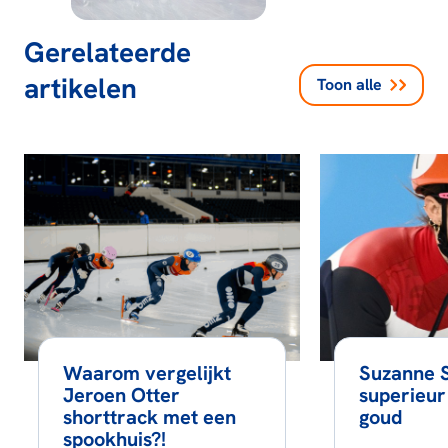
Gerelateerde
artikelen
Toon alle
Waarom vergelijkt
Suzanne S
Jeroen Otter
superieur
shorttrack met een
goud
spookhuis?!