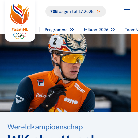
708
dagen tot LA2028
TERUG NAAR
HET
OVERZICHT
Programma
Milaan 2026
TeamN
Wereldkampioenschap