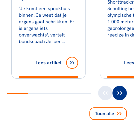
Shorttracks
'Je komt een spookhuis
Schulting he
binnen. Je weet dat je
olympische t
ergens gaat schrikken. Er
1.000 meter
is ergens iets
geprolongeer
onverwachts', vertelt
reed ze in d
bondscoach Jeroen…
Lees artikel
Lees
Toon alle