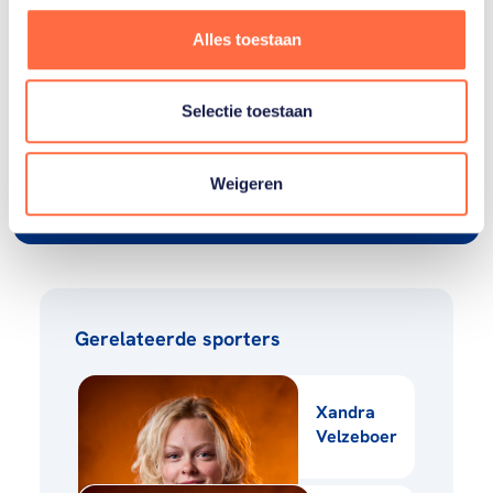
kijken?
Alles toestaan
De wereldkampioenschappen shorttrack zijn
iedere dag live te zien op de livestream van
Selectie toestaan
nos.nl/sport.
Naar livestream
Weigeren
Gerelateerde sporters
Xandra
Velzeboer