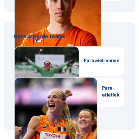
Gerelateerde teams
Parawielrennen
Para-
atletiek
Toon alle 6