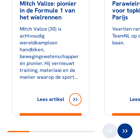
Mitch Valize: pionier
Parawielr
in de Formule 1 van
voor topk
het wielrennen
Parijs
Mitch Valize (30) is
Veertien re
achtvoudig
TeamNL op d
wereldkampioen
baan.
handbiken,
bewegingswetenschapper
én pionier. Hij vernieuwt
training, materiaal en de
manier waarop de sport…
Lees artikel
Lees