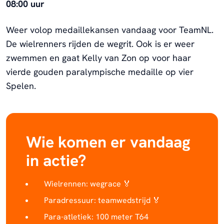
08:00 uur
Weer volop medaillekansen vandaag voor TeamNL.
De wielrenners rijden de wegrit. Ook is er weer
zwemmen en gaat Kelly van Zon op voor haar
vierde gouden paralympische medaille op vier
Spelen.
Wie komen er vandaag
in actie?
Wielrennen: wegrace 🏅
Paradressuur: teamwedstrijd 🏅
Para-atletiek: 100 meter T64