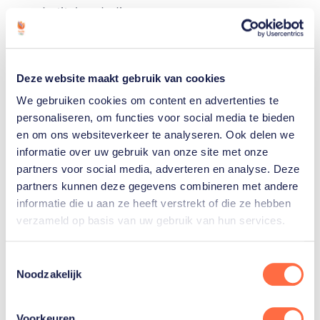
voor de titelverdedigers.
Daarmee schrijft het Japanse duo tennishistorie.
Rolstoeltennis staat sinds 1992 op het
Deze website maakt gebruik van cookies
paralympische programma. Voor het eerst gaat een
We gebruiken cookies om content en advertenties te
titel bij de vrouwen niet naar Nederland.
personaliseren, om functies voor social media te bieden
en om ons websiteverkeer te analyseren. Ook delen we
In de eerste set lijkt er nog geen vuiltje aan de lucht
informatie over uw gebruik van onze site met onze
voor Diede en Aniek. De set is met 6-4 een prooi
partners voor social media, adverteren en analyse. Deze
voor de Nederlanders. Maar het tweede
partners kunnen deze gegevens combineren met andere
informatie die u aan ze heeft verstrekt of die ze hebben
wedstrijddeel loopt uit op een tiebreak, die door de
verzameld op basis van uw gebruik van hun services.
Japanners wordt gewonnen. In de match-tiebreak
behouden Kamiji en Tanaka het momentum. Met 10-
Toestemmingsselectie
8 trekken ze de wedstrijd naar zich toe.
Noodzakelijk
🥇 Wielrennen
Voorkeuren