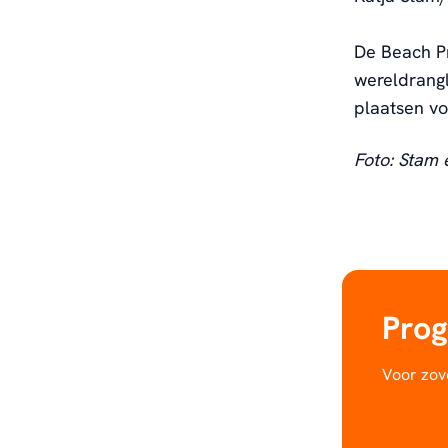
De Beach Pr
wereldrangl
plaatsen vo
Foto: Stam
Pro
Voor zov