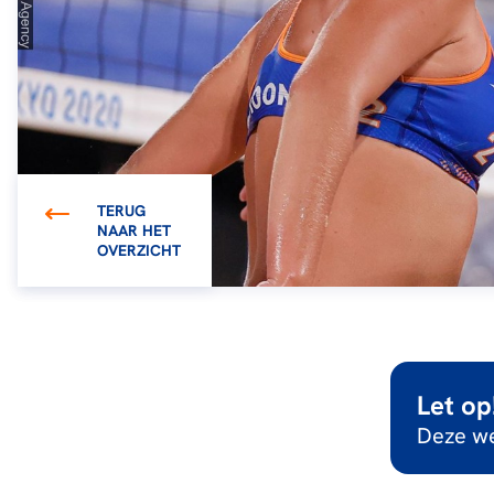
TERUG
NAAR HET
OVERZICHT
Let op
Deze we