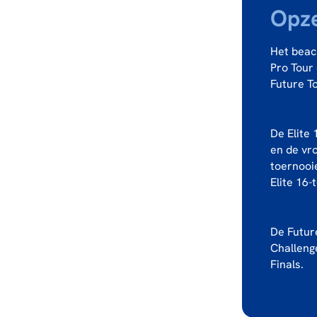
Opze
Het beac
Pro Tour 
Future To
De Elite 
en de vr
toernooi
Elite 16
De Futur
Challeng
Finals.