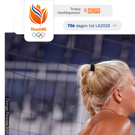
Trotse
hoofdsponsor
706
dagen tot LA2028