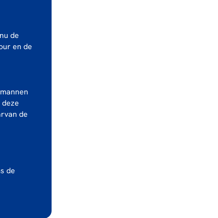
 nu de
Tour en de
e mannen
n deze
arvan de
ms de