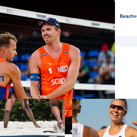
Beachvo
n