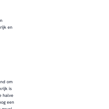
en
rijk en
land om
ijk is
e halve
 nog een
t geval