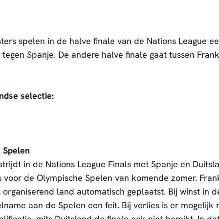
ters spelen in de halve finale van de Nations League e
d tegen Spanje. De andere halve finale gaat tussen Frank
dse selectie:
 Spelen
trijdt in de Nations League Finals met Spanje en Duits
s voor de Olympische Spelen van komende zomer. Frankr
s organiserend land automatisch geplaatst. Bij winst in d
elname aan de Spelen een feit. Bij verlies is er mogelijk
ificatie, mits Duitsland de finale ook niet bereikt. In da