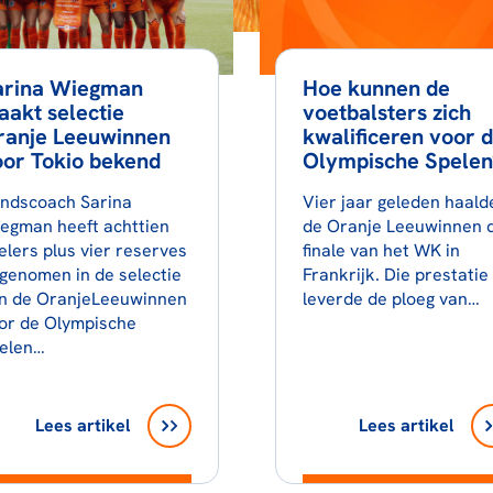
arina Wiegman
Hoe kunnen de
akt selectie
voetbalsters zich
ranje Leeuwinnen
kwalificeren voor 
or Tokio bekend
Olympische Spelen
ndscoach Sarina
Vier jaar geleden haald
egman heeft achttien
de Oranje Leeuwinnen 
elers plus vier reserves
finale van het WK in
genomen in de selectie
Frankrijk. Die prestatie
n de OranjeLeeuwinnen
leverde de ploeg van…
or de Olympische
elen…
Lees artikel
Lees artikel