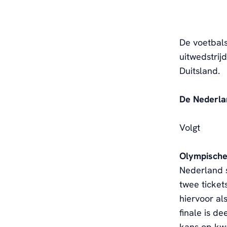
De voetbals
uitwedstrij
Duitsland.
De Nederlan
Volgt
Olympische
Nederland s
twee ticket
hiervoor al
finale is de
kans op kwal