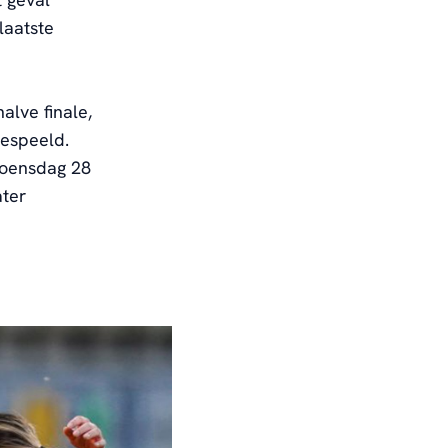
laatste
alve finale,
gespeeld.
woensdag 28
ater