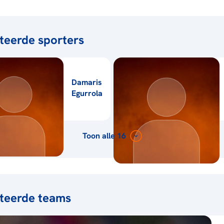
teerde sporters
Damaris
Egurrola
Toon alle 16
teerde teams