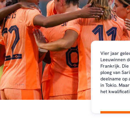
Vier jaar gel
Leeuwinnen de
Frankrijk. Die
ploeg van Sa
deelname op 
in Tokio. Maar
het kwalificat