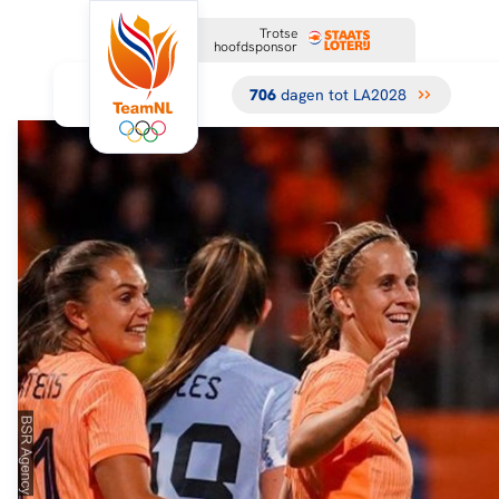
Trotse
hoofdsponsor
706
dagen tot LA2028