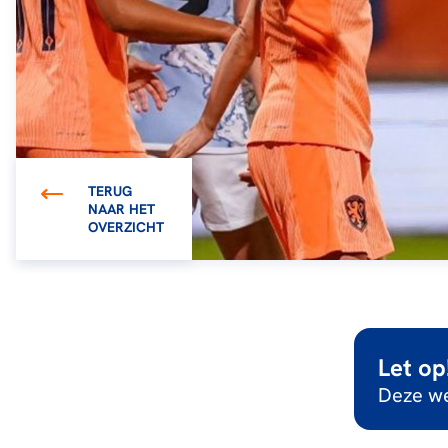
TERUG
NAAR HET
OVERZICHT
Let op
Deze we