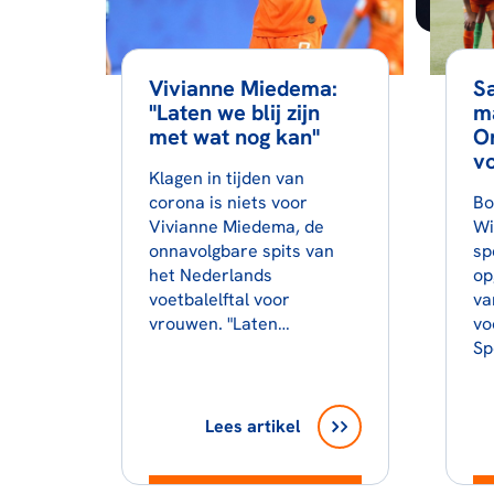
Vivianne Miedema:
S
"Laten we blij zijn
ma
met wat nog kan"
O
vo
Klagen in tijden van
corona is niets voor
Bo
Vivianne Miedema, de
Wi
onnavolgbare spits van
sp
het Nederlands
op
voetbalelftal voor
va
vrouwen. "Laten…
vo
Sp
Lees artikel