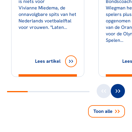
is niets voor
Bondscoach
Vivianne Miedema, de
Wiegman hee
onnavolgbare spits van het
spelers plus
Nederlands voetbalelftal
opgenomen i
voor vrouwen. "Laten…
van de Ora
voor de Oly
Spelen…
Lees artikel
Lees
Toon alle