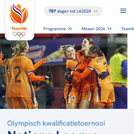
707
dagen tot LA2028
TERUG NAAR
HET
OVERZICHT
Programma
Milaan 2026
TeamN
Olympisch kwalificatietoernooi