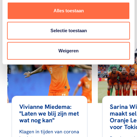
Gerelateerde
Alles toestaan
artikelen
Toon alle
Selectie toestaan
Weigeren
Vivianne Miedema:
Sarina W
"Laten we blij zijn met
maakt sel
wat nog kan"
Oranje L
voor Toki
Klagen in tijden van corona