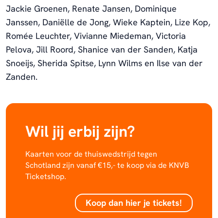
Jackie Groenen, Renate Jansen, Dominique
Janssen, Daniëlle de Jong, Wieke Kaptein, Lize Kop,
Romée Leuchter, Vivianne Miedeman, Victoria
Pelova, Jill Roord, Shanice van der Sanden, Katja
Snoeijs, Sherida Spitse, Lynn Wilms en Ilse van der
Zanden.
Wil jij erbij zijn?
Kaarten voor de thuiswedstrijd tegen
Schotland zijn vanaf €15,- te koop via de KNVB
Ticketshop.
Koop dan hier je tickets!