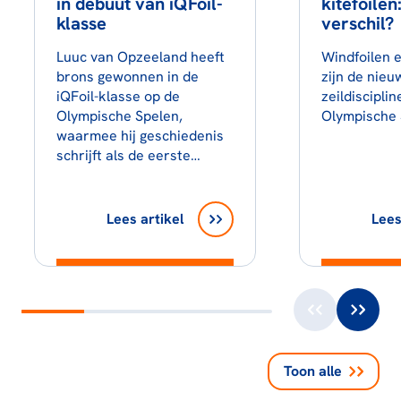
in debuut van iQFoil-
kitefoilen
klasse
verschil?
Luuc van Opzeeland heeft
Windfoilen e
brons gewonnen in de
zijn de nieu
iQFoil-klasse op de
zeildiscipli
Olympische Spelen,
Olympische 
waarmee hij geschiedenis
schrijft als de eerste…
Lees artikel
Lees
Toon alle