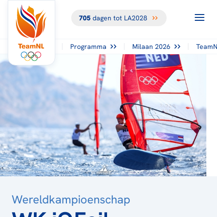
705
dagen tot LA2028
TERUG NAAR
HET
OVERZICHT
Programma
Milaan 2026
TeamN
Wereldkampioenschap