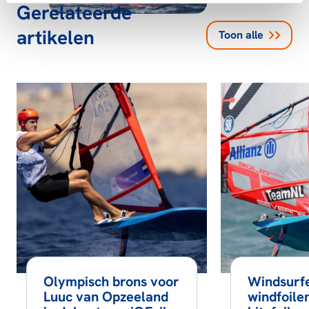
Gerelateerde
artikelen
Toon alle
Olympisch brons voor
Windsurf
Luuc van Opzeeland
windfoile