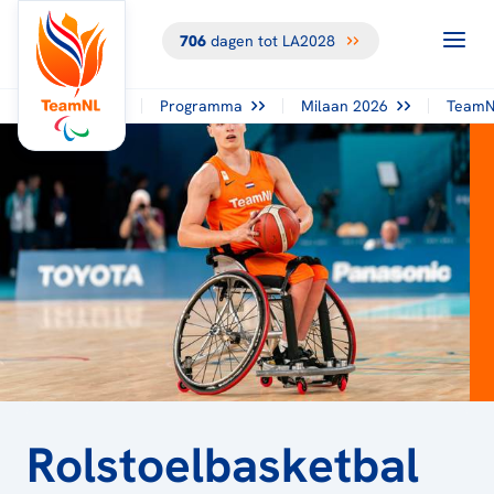
706
dagen tot LA2028
TERUG NAAR
HET
OVERZICHT
Programma
Milaan 2026
TeamN
Rolstoelbasketbal