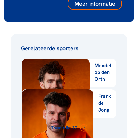
Meer informatie
Gerelateerde sporters
Mendel
op den
Orth
Frank
de
Jong
Toon alle 12