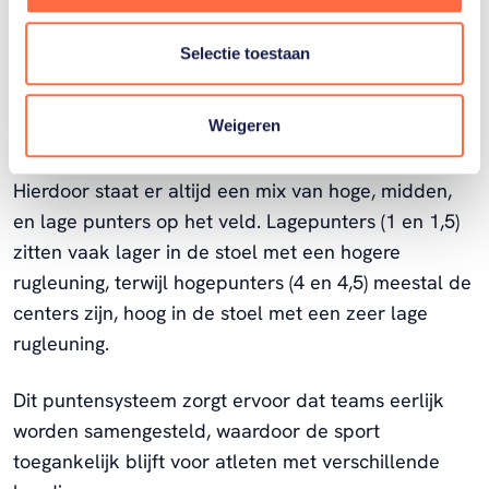
Rolstoelbasketballers worden geclassificeerd op
Selectie toestaan
basis van hun handicap. Elke speler krijgt een score
tussen 1 (zwaarste handicap) en 4,5 (lichtste
Weigeren
handicap). Het totale aantal punten van de vijf
spelers op het veld mag niet hoger zijn dan 14.
Hierdoor staat er altijd een mix van hoge, midden,
en lage punters op het veld. Lagepunters (1 en 1,5)
zitten vaak lager in de stoel met een hogere
rugleuning, terwijl hogepunters (4 en 4,5) meestal de
centers zijn, hoog in de stoel met een zeer lage
rugleuning.
Dit puntensysteem zorgt ervoor dat teams eerlijk
worden samengesteld, waardoor de sport
toegankelijk blijft voor atleten met verschillende