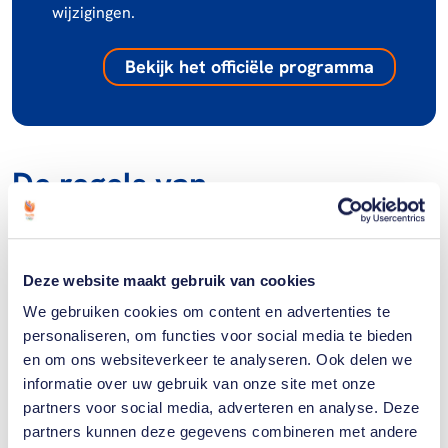
wijzigingen.
Bekijk het officiële programma
De regels van
rolstoelbasketbal
De regels van rolstoelbasketbal lijken sterk op die
Deze website maakt gebruik van cookies
van valide basketbal. De grootte van het veld, de
We gebruiken cookies om content en advertenties te
hoogte van de basket, en de afstanden tot de
personaliseren, om functies voor social media te bieden
vrijeworplijn en de driepuntslijn zijn hetzelfde. Toch
en om ons websiteverkeer te analyseren. Ook delen we
informatie over uw gebruik van onze site met onze
zijn er enkele aanpassingen specifiek voor
partners voor social media, adverteren en analyse. Deze
rolstoelbasketbal.
partners kunnen deze gegevens combineren met andere