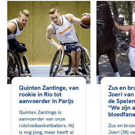
Quinten Zantinge, van
Zus en br
rookie in Rio tot
Joeri van
aanvoerder in Parijs
de Spelen 
“We zijn a
Quinten Zantinge is
bloedfana
aanvoerder van onze
rolstoelbasketballers. Hij
Zus en broer
is nog jong, maar heeft al
Joeri (38) v